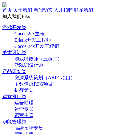
首页
关于我们
新闻动态
人才招聘
联系我们
加入我们
Jobs
游戏开发类
Cocos-2dx主程
Erlang开发工程师
Cocos-2dx开发工程师
美术设计类
游戏特效师（三渲二）
游戏UI设计师
产品策划类
资深系统策划（ARPG项目）
主数值(ARPG项目)
执行策划
运营推广类
运营助理
运营专员
运营主管
职能管理类
高级招聘专员