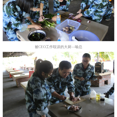
被CEO工作耽误的大厨—喻总