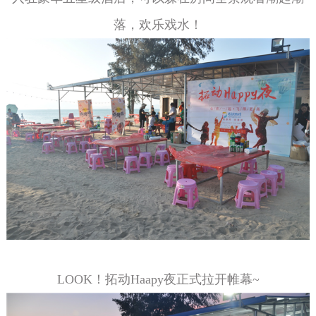
落，欢乐戏水！
LOOK！拓动Haapy夜正式拉开帷幕~