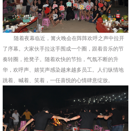
随着夜幕临近，篝火晚会在阵阵欢呼之声中拉开
了序幕。大家伙手拉这手围成一个圈，跟着音乐的节
奏转圈，抢凳子。随着欢快的节拍，气氛不断的升
华，欢呼声、嬉笑声感染越来越多员工。人们纵情地
跳着、喊着、笑着，一任喜悦的心情肆意绽放。