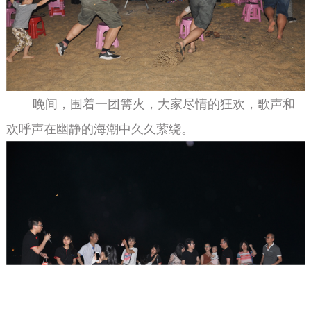
晚间，围着一团篝火，大家尽情的狂欢，歌声和
欢呼声在幽静的海潮中久久萦绕。